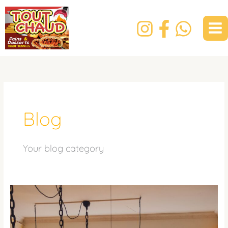
Aller
Mai
au
Men
contenu
Blog
Your blog category
Découvrez
les
délices
de