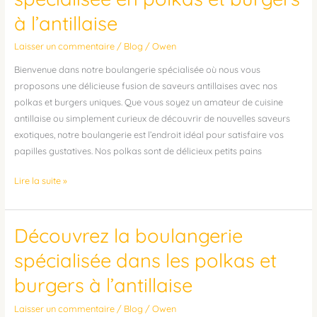
boulangerie
à l’antillaise
spécialisée
en
Laisser un commentaire
/
Blog
/
Owen
polkas
et
Bienvenue dans notre boulangerie spécialisée où nous vous
burgers
proposons une délicieuse fusion de saveurs antillaises avec nos
à
polkas et burgers uniques. Que vous soyez un amateur de cuisine
l’antillaise
antillaise ou simplement curieux de découvrir de nouvelles saveurs
exotiques, notre boulangerie est l’endroit idéal pour satisfaire vos
papilles gustatives. Nos polkas sont de délicieux petits pains
Lire la suite »
Découvrez la boulangerie
Découvrez
la
spécialisée dans les polkas et
boulangerie
burgers à l’antillaise
spécialisée
dans
Laisser un commentaire
/
Blog
/
Owen
les