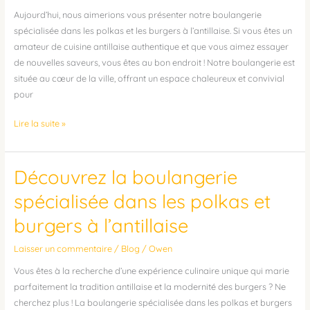
polkas
Aujourd’hui, nous aimerions vous présenter notre boulangerie
et
spécialisée dans les polkas et les burgers à l’antillaise. Si vous êtes un
burgers
amateur de cuisine antillaise authentique et que vous aimez essayer
à
de nouvelles saveurs, vous êtes au bon endroit ! Notre boulangerie est
l’antillaise
située au cœur de la ville, offrant un espace chaleureux et convivial
pour
Lire la suite »
Découvrez la boulangerie
Découvrez
la
spécialisée dans les polkas et
boulangerie
burgers à l’antillaise
spécialisée
dans
Laisser un commentaire
/
Blog
/
Owen
les
polkas
Vous êtes à la recherche d’une expérience culinaire unique qui marie
et
parfaitement la tradition antillaise et la modernité des burgers ? Ne
burgers
cherchez plus ! La boulangerie spécialisée dans les polkas et burgers