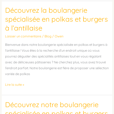
Découvrez la boulangerie
Découvrez
la
spécialisée en polkas et burgers
boulangerie
à l’antillaise
spécialisée
en
Laisser un commentaire
/
Blog
/
Owen
polkas
et
Bienvenue dans notre boulangerie spécialisée en polkas et burgers à
burgers
l’antillaise ! Vous êtes à la recherche d’un endroit unique où vous
à
pourrez déguster des spécialités antillaises tout en vous régalant
l’antillaise
avec de délicieuses pâtisseries ? Ne cherchez plus, vous avez trouvé
l’endroit parfait. Notre boulangerie est fière de proposer une sélection
variée de polkas
Lire la suite »
Découvrez notre boulangerie
Découvrez
notre
spécialisée en polkas et burgers