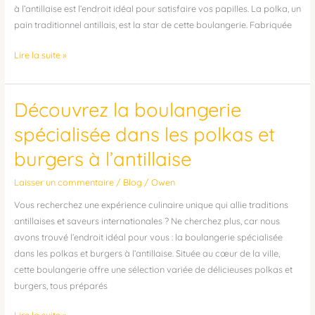
à
à l’antillaise est l’endroit idéal pour satisfaire vos papilles. La polka, un
l’antillaise
pain traditionnel antillais, est la star de cette boulangerie. Fabriquée
Lire la suite »
Découvrez la boulangerie
Découvrez
la
spécialisée dans les polkas et
boulangerie
burgers à l’antillaise
spécialisée
dans
Laisser un commentaire
/
Blog
/
Owen
les
polkas
Vous recherchez une expérience culinaire unique qui allie traditions
et
antillaises et saveurs internationales ? Ne cherchez plus, car nous
burgers
avons trouvé l’endroit idéal pour vous : la boulangerie spécialisée
à
dans les polkas et burgers à l’antillaise. Située au cœur de la ville,
l’antillaise
cette boulangerie offre une sélection variée de délicieuses polkas et
burgers, tous préparés